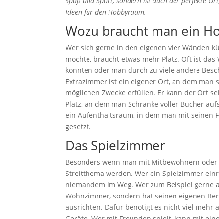
Spaß und Sport, sondern ist auch der perfekte Ort
Ideen für den Hobbyraum.
Wozu braucht man ein H
Wer sich gerne in den eigenen vier Wänden kü
möchte, braucht etwas mehr Platz. Oft ist das
könnten oder man durch zu viele andere Besc
Extrazimmer ist ein eigener Ort, an dem man 
möglichen Zwecke erfüllen. Er kann der Ort s
Platz, an dem man Schränke voller Bücher auf
ein Aufenthaltsraum, in dem man mit seinen F
gesetzt.
Das Spielzimmer
Besonders wenn man mit Mitbewohnern oder e
Streitthema werden. Wer ein Spielzimmer einric
niemandem im Weg. Wer zum Beispiel gerne auf
Wohnzimmer, sondern hat seinen eigenen Be
ausrichten. Dafür benötigt es nicht viel mehr
Geräte. Wer mit Freunden spielt, kann mit e