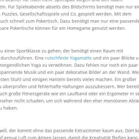
ln. Für Spieleabende abseits des Bildschirms benötigt man nur e
 Puzzles, Gesellschaftsspiele und Co. gespielt werden. Mit dem
 auch schnell zum Pokertisch. Dazu benötigt man nur eine passend
altbare Pokertische können für ein Homegame genutzt werden.
 zu einer Sportklasse zu gehen, der benötigt einen Raum mit
e durchzuführen. Eine
rutschfeste Yogamatte
und ein paar Blöcke 
t morgendlichen Yoga zu verwöhnen. Dazu fehlen nur noch ein paar
tspannende Musik und ein paar dekorative Bilder an der Wand. We
esten Stuhl und einigen Hanteln bereits vieles machen. Ein großer
u überprüfen und fehlerhafte Haltungen auszubessern. Wer bereit 
uch große Fitnessgeräte wie ein Laufband oder ein Ergometer in s
ernseher nicht schaden, um sich während den eher monotonen Ablä
zu haben.
will, der kommt ohne das passende Extrazimmer kaum aus. Dort k
 genug Luft zum Atmen lassen, damit die Kreativität fließen kann