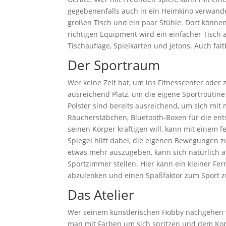
gegebenenfalls auch in ein Heimkino verwande
großen Tisch und ein paar Stühle. Dort können
richtigen Equipment wird ein einfacher Tisch
Tischauflage, Spielkarten und Jetons. Auch f
Der Sportraum
Wer keine Zeit hat, um ins Fitnesscenter oder
ausreichend Platz, um die eigene Sportroutin
Polster sind bereits ausreichend, um sich mi
Räucherstäbchen, Bluetooth-Boxen für die en
seinen Körper kräftigen will, kann mit einem f
Spiegel hilft dabei, die eigenen Bewegungen z
etwas mehr auszugeben, kann sich natürlich a
Sportzimmer stellen. Hier kann ein kleiner F
abzulenken und einen Spaßfaktor zum Sport 
Das Atelier
Wer seinem künstlerischen Hobby nachgehen 
man mit Farben um sich spritzen und dem Kopf