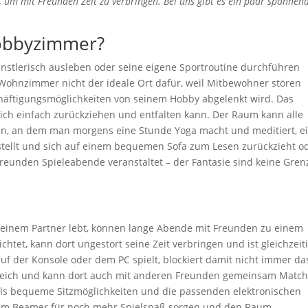
, um mit Freunden Zeit zu verbringen. Bei uns gibt es ein paar spannen
obbyzimmer?
nstlerisch ausleben oder seine eigene Sportroutine durchführen
 Wohnzimmer nicht der ideale Ort dafür, weil Mitbewohner stören
häftigungsmöglichkeiten von seinem Hobby abgelenkt wird. Das
sich einfach zurückziehen und entfalten kann. Der Raum kann alle
ein, an dem man morgens eine Stunde Yoga macht und meditiert, e
stellt und sich auf einem bequemen Sofa zum Lesen zurückzieht o
reunden Spieleabende veranstaltet – der Fantasie sind keine Gre
inem Partner lebt, können lange Abende mit Freunden zu einem
htet, kann dort ungestört seine Zeit verbringen und ist gleichzeit
 der Konsole oder dem PC spielt, blockiert damit nicht immer da
reich und kann dort auch mit anderen Freunden gemeinsam Matc
 als bequeme Sitzmöglichkeiten und die passenden elektronischen
inem Beamer für noch mehr Spielspaß sorgen und den Raum