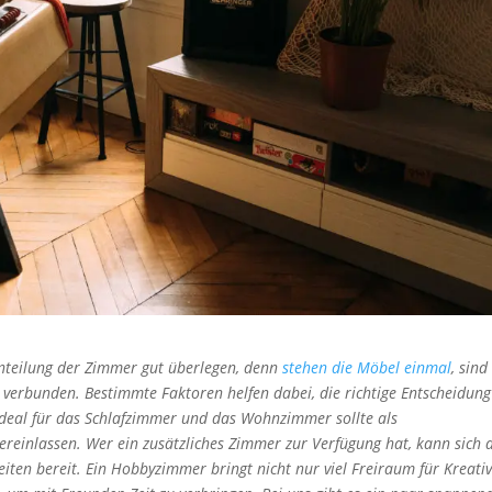
inteilung der Zimmer gut überlegen, denn
stehen die Möbel einmal
, sind
verbunden. Bestimmte Faktoren helfen dabei, die richtige Entscheidung
 ideal für das Schlafzimmer und das Wohnzimmer sollte als
einlassen. Wer ein zusätzliches Zimmer zur Verfügung hat, kann sich 
eiten bereit. Ein Hobbyzimmer bringt nicht nur viel Freiraum für Kreativ