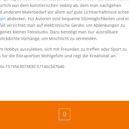
atürlich von dem künstlerischen Hobby ab, dem man nachgehen
nd anderem Malerbedarf vor allem auf gute Lichtverhältnisse acht
gen
abdecken. Für Autoren sind bequeme Sitzmöglichkeiten und e
lfall verzichtet man auf elektronische Geräte, um Ablenkungen zu
genes kleines Fotostudio. Dazu benötigt man nur ausrollbare
blickdichte Vorhänge, um Mischlicht zu vermeiden.
um Hobbys auszuleben, sich mit Freunden zu treffen oder Sport zu
für die Extraportion Wohlgefühl und regt die Kreativität an.
hoto-1519563073830-57146c547640