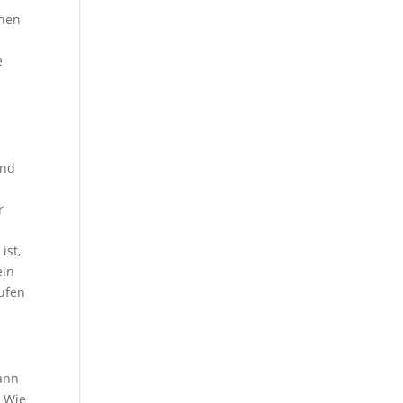
inen
e
und
r
ist,
ein
ufen
ann
. Wie