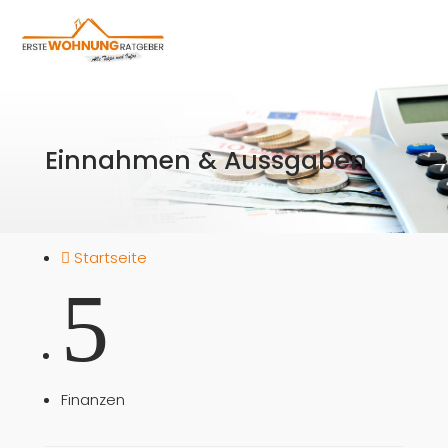
Einnahmen & Aussgaben
Startseite

5
Finanzen