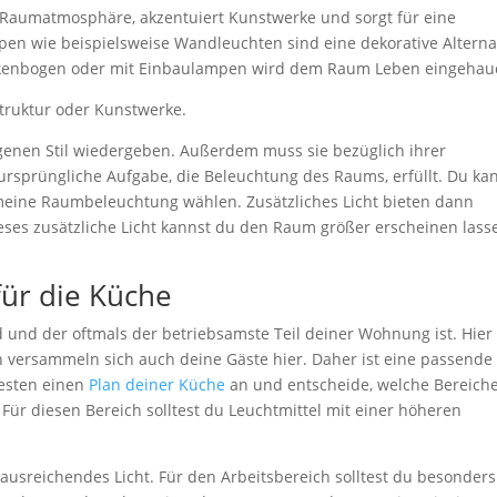
 Raumatmosphäre, akzentuiert Kunstwerke und sorgt für eine
n wie beispielsweise Wandleuchten sind eine dekorative Alterna
ckenbogen oder mit Einbaulampen wird dem Raum Leben eingehau
ruktur oder Kunstwerke.
igenen Stil wiedergeben. Außerdem muss sie bezüglich ihrer
 ursprüngliche Aufgabe, die Beleuchtung des Raums, erfüllt. Du ka
emeine Raumbeleuchtung wählen. Zusätzliches Licht bieten dann
ses zusätzliche Licht kannst du den Raum größer erscheinen lass
für die Küche
d und der oftmals der betriebsamste Teil deiner Wohnung ist. Hier
n versammeln sich auch deine Gäste hier. Daher ist eine passende
besten einen
Plan deiner Küche
an und entscheide, welche Bereich
ür diesen Bereich solltest du Leuchtmittel mit einer höheren
ausreichendes Licht. Für den Arbeitsbereich solltest du besonders