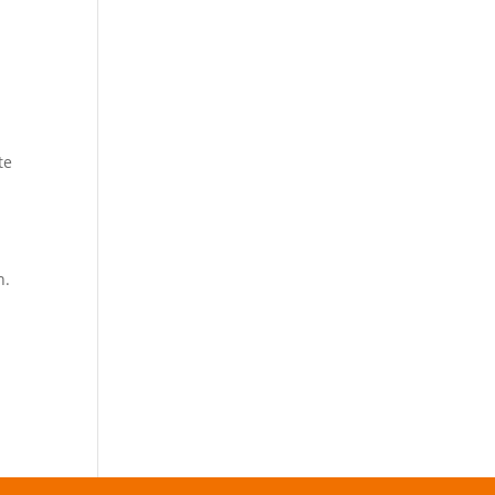
m
te
e
n.