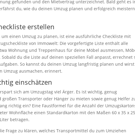
hnung gefunden und den Mietvertrag unterzeichnet. Bald geht es i
erfährst du, wie du deinen Umzug planen und erfolgreich meister
ckliste erstellen
 um einen Umzug zu planen, ist eine ausführliche Checkliste mit
ugscheckliste von Immowelt: Die vorgefertigte Liste enthält alle
 etwa Wohnung und Treppenhaus für deine Möbel ausmessen, Möb
obald du die Liste auf deinen speziellen Fall anpasst, errechnet 
 Aufgaben. So kannst du deinen Umzug langfristig planen und wirst
inen Umzug ausmachen, erinnert.
chtig einschätzen
spart sich am Umzugstag viel Ärger. Es ist wichtig, genug
d großen Transporter oder Hänger zu mieten sowie genug Helfer z
g richtig ein? Eine Faustformel für die Anzahl der Umzugskarton
eter Wohnfläche einen Standardkarton mit den Maßen 60 x 35 x 2
Liter betragen.
ie Frage zu klären, welches Transportmittel du zum Umziehen