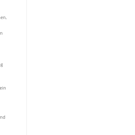
nen,
en
ng
fein
und