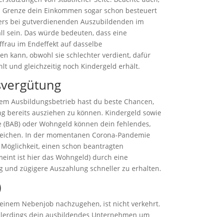
n Grenze dein Einkommen sogar schon besteuert
ers bei gutverdienenden Auszubildenden im
all sein. Das würde bedeuten, dass eine
ffrau im Endeffekt auf dasselbe
kann, obwohl sie schlechter verdient, dafür
t und gleichzeitig noch Kindergeld erhält.
svergütung
nem Ausbildungsbetrieb hast du beste Chancen,
ng bereits ausziehen zu können. Kindergeld sowie
e (BAB) oder Wohngeld können dein fehlendes,
leichen. In der momentanen Corona-Pandemie
e Möglichkeit, einen schon beantragten
eint ist hier das Wohngeld) durch eine
ng und zügigere Auszahlung schneller zu erhalten.
)
inem Nebenjob nachzugehen, ist nicht verkehrt.
allerdings dein ausbildendes Unternehmen um