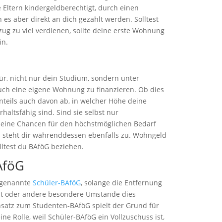
Eltern kindergeldberechtigt, durch einen
 es aber direkt an dich gezahlt werden. Solltest
ug zu viel verdienen, sollte deine erste Wohnung
in.
ür, nicht nur dein Studium, sondern unter
uch eine eigene Wohnung zu finanzieren. Ob dies
enteils auch davon ab, in welcher Höhe deine
haltsfähig sind. Sind sie selbst nur
deine Chancen für den höchstmöglichen Bedarf
d steht dir währenddessen ebenfalls zu. Wohngeld
lltest du BAföG beziehen.
AföG
sogenannte
Schüler-BAföG
, solange die Entfernung
st oder andere besondere Umstände dies
satz zum Studenten-BAföG spielt der Grund für
ne Rolle, weil Schüler-BAföG ein Vollzuschuss ist,