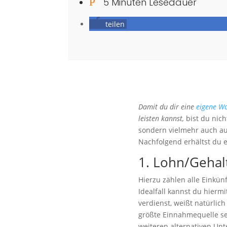
P
5 Minuten Lesedauer
teilen
Damit du dir eine
eigene W
leisten kannst,
bist du nic
sondern vielmehr auch auf
Nachfolgend erhältst du e
1. Lohn/Gehalt
Hierzu zählen alle Einkün
Idealfall kannst du hiermit
verdienst, weißt natürlich 
größte Einnahmequelle se
weiteren alternativen Unt