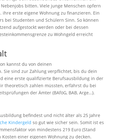
s Nebenjobs bitten. Viele junge Menschen opfern
B. ihre erste eigene Wohnung zu finanzieren. Ein
s bei Studenten und Schülern Sinn. So können
ützend aufgestockt werden oder bei dessen
esteinkommensgrenze zu Wohngeld erreicht
lt
tion kannst du von deinen
. Sie sind zur Zahlung verpflichtet, bis du dein
d eine erste qualifizierte Berufsausbildung in der
dir theoretisch zahlen müssten, erfährst du bei
eitsprüfungen der Ämter (BAföG, BAB, Arge…).
usbildung befindest und nicht älter als 25 Jahre
che Kindergeld
so gut wie sicher sein. Somit ist es
ommensfaktor von mindestens 219 Euro (Stand
n Kosten einer eigenen Wohnung zu decken.