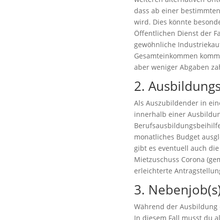
dass ab einer bestimmte
wird. Dies könnte besond
Öffentlichen Dienst der F
gewöhnliche Industriekau
Gesamteinkommen kommen 
aber weniger Abgaben zahl
2. Ausbildung
Als Auszubildender in ei
innerhalb einer Ausbildu
Berufsausbildungsbeihilf
monatliches Budget ausg
gibt es eventuell auch di
Mietzuschuss Corona (gem
erleichterte Antragstellu
3. Nebenjob(s
Während der Ausbildung e
In diesem Fall musst du 