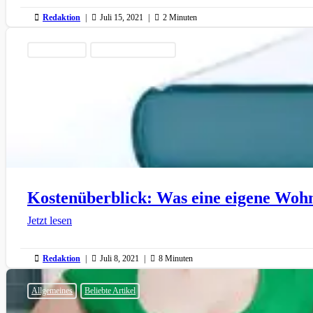

Redaktion
|

Juli 15, 2021
|

2 Minuten
Beliebte Artikel
Finanzierung & Kosten
Kostenüberblick: Was eine eigene Wohn
Jetzt lesen

Redaktion
|

Juli 8, 2021
|

8 Minuten
Allgemeines
Beliebte Artikel