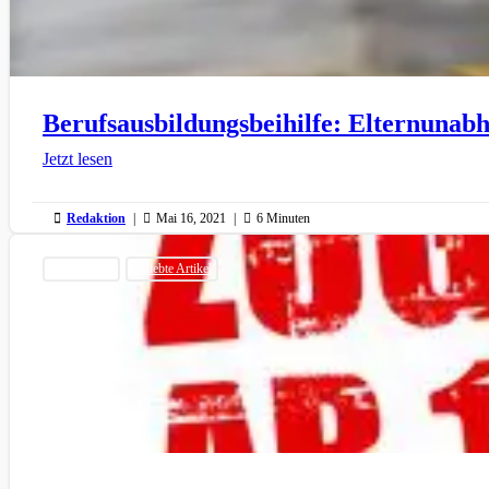
Berufsausbildungsbeihilfe: Elternunab
Jetzt lesen

Redaktion
|

Mai 16, 2021
|

6 Minuten
Allgemeines
Beliebte Artikel