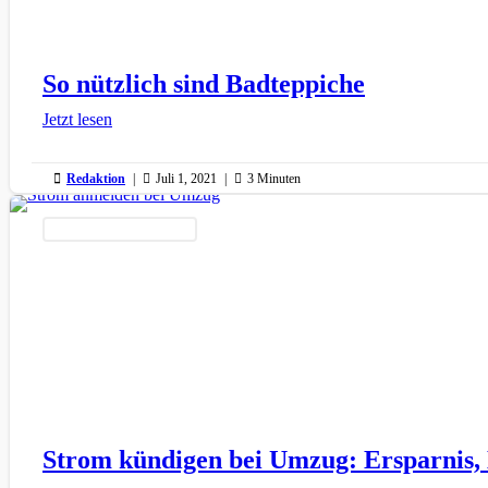
So nützlich sind Badteppiche
Jetzt lesen

Redaktion
|

Juli 1, 2021
|

3 Minuten
Organisation & Papierkram
Strom kündigen bei Umzug: Ersparnis