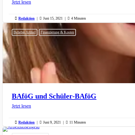
Jetzt lesen

Redaktion
|

Juni 15, 2021
|

4 Minuten
Beliebte Artikel
Finanzierung & Kosten
BAföG und Schüler-BAföG
Jetzt lesen

Redaktion
|

Juni 9, 2021
|

11 Minuten