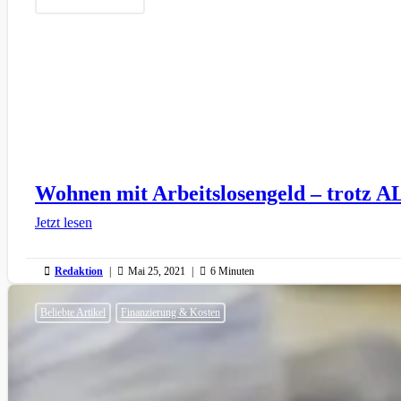
Finanzierung & Kosten
Wohnen mit Arbeitslosengeld – trotz A
Jetzt lesen

Redaktion
|

Mai 25, 2021
|

6 Minuten
Beliebte Artikel
Finanzierung & Kosten